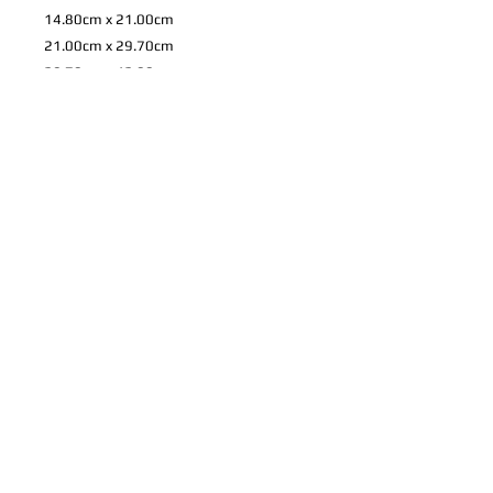
14.80cm x 21.00cm
21.00cm x 29.70cm
29.70cm x 42.00cm
42.00cm x 59.40cm
59.40cm x 84.10cm
72.80cm x 103.00cm
84.00cm x 118.90cm
*
上記のサイズ以外も注文可能です。 お
家やお店などに合わせての特注やパネル
や写真プリントについてのご希望など、
ご相談を承りますので、ご連絡くださ
い。
製品情報