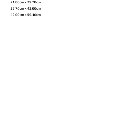
21.00cm x 29.70cm
29.70cm x 42.00cm
42.00cm x 59.40cm
59.40cm x 84.10cm
72.80cm x 103.00cm
84.00cm x 118.90cm
*
上記のサイズ以外も注文可能です。 お
家やお店などに合わせての特注やパネル
や写真プリントについてのご希望など、
ご相談を承りますので、ご連絡くださ
い。
製品情報
高品質プリントのフォトパネルとフレ
配送情報
ーム。