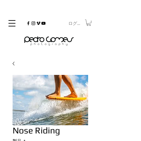
ログイン
©
Copyrighted
Nose Riding