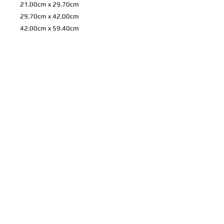
21.00cm x 29.70cm
29.70cm x 42.00cm
42.00cm x 59.40cm
59.40cm x 84.10cm
72.80cm x 103.00cm
84.00cm x 118.90cm
*
上記のサイズ以外も注文可能です。 お
家やお店などに合わせての特注やパネル
や写真プリントについてのご希望など、
ご相談を承りますので、ご連絡くださ
い。
製品情報
高品質プリントのフォトパネルとフレ
配送情報
ーム。
パネルのサイズによって送料が異なり
交換返品