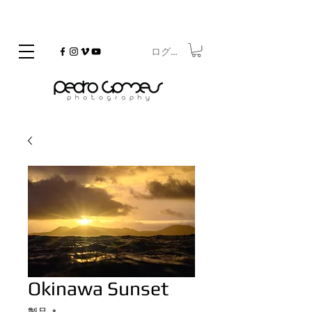
ログイン
©
Copyrighted
Okinawa Sunset