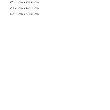
21.00cm x 29.70cm
29.70cm x 42.00cm
42.00cm x 59.40cm
59.40cm x 84.10cm
72.80cm x 103.00cm
84.00cm x 118.90cm
*
上記のサイズ以外も注文可能です。 お
家やお店などに合わせての特注やパネル
や写真プリントについてのご希望など、
ご相談を承りますので、ご連絡くださ
い。
製品情報
高品質プリントのフォトパネルとフレ
配送情報
ーム。