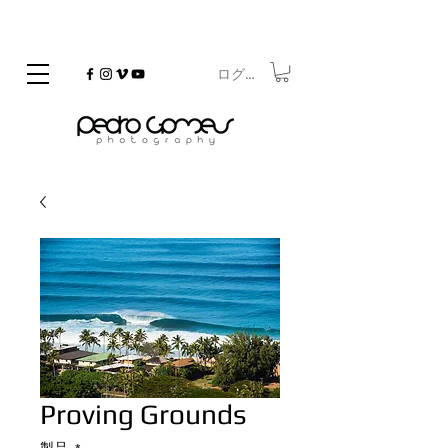
ログイン
©
Copyrighted
Proving Grounds