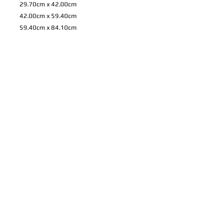
29.70cm x 42.00cm
42.00cm x 59.40cm
59.40cm x 84.10cm
72.80cm x 103.00cm
84.00cm x 118.90cm
*
上記のサイズ以外も注文可能です。 お
家やお店などに合わせての特注やパネル
や写真プリントについてのご希望など、
ご相談を承りますので、ご連絡くださ
い。
製品情報
高品質プリントのフォトパネルとフレ
配送情報
ーム。
パネルのサイズによって送料が異なり
交換返品
ますので、ご了承下さい。この送料に
は梱包料、運送保険も含まれておりま