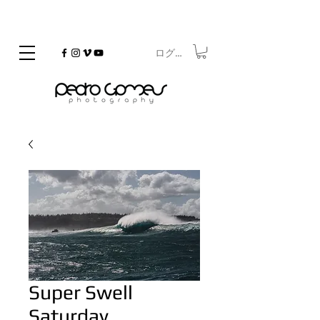
ログイン
©
Copyrighted
Super Swell
Saturday