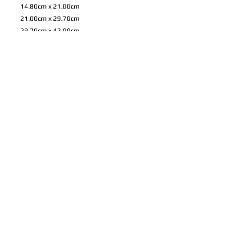
14.80cm x 21.00cm
21.00cm x 29.70cm
29.70cm x 42.00cm
42.00cm x 59.40cm
59.40cm x 84.10cm
72.80cm x 103.00cm
84.00cm x 118.90cm
*
上記のサイズ以外も注文可能です。 お
家やお店などに合わせての特注やパネル
や写真プリントについてのご希望など、
ご相談を承りますので、ご連絡くださ
い。
製品情報