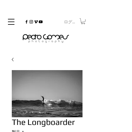
ログイン
©
Copyrighted
The Longboarder