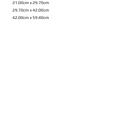
21.00cm x 29.70cm
29.70cm x 42.00cm
42.00cm x 59.40cm
59.40cm x 84.10cm
72.80cm x 103.00cm
84.00cm x 118.90cm
*
上記のサイズ以外も注文可能です。 お
家やお店などに合わせての特注やパネル
や写真プリントについてのご希望など、
ご相談を承りますので、ご連絡くださ
い。
製品情報
高品質プリントのフォトパネルとフレ
配送情報
ーム。