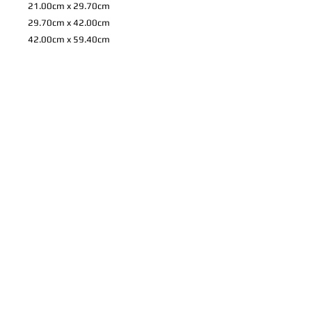
21.00cm x 29.70cm
29.70cm x 42.00cm
42.00cm x 59.40cm
59.40cm x 84.10cm
72.80cm x 103.00cm
84.00cm x 118.90cm
*
上記のサイズ以外も注文可能です。 お
家やお店などに合わせての特注やパネル
や写真プリントについてのご希望など、
ご相談を承りますので、ご連絡くださ
い。
製品情報
高品質プリントのフォトパネルとフレ
配送情報
ーム。