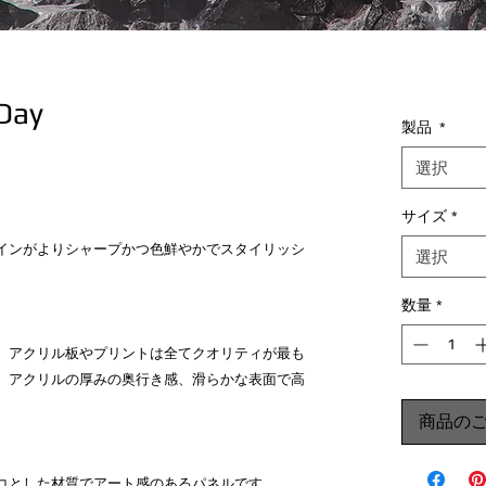
Day
製品
*
選択
サイズ
*
インがよりシャープかつ色鮮やかでスタイリッシ
選択
数量
*
。アクリル板やプリントは全てクオリティが最も
。アクリルの厚みの奥行き感、滑らかな表面で高
商品の
コとした材質でアート感のあるパネルです。